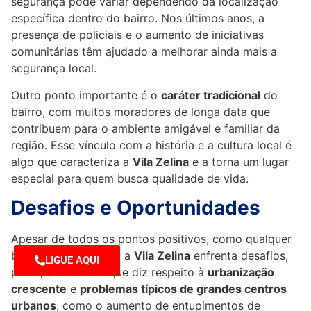
segurança pode variar dependendo da localização
específica dentro do bairro. Nos últimos anos, a
presença de policiais e o aumento de iniciativas
comunitárias têm ajudado a melhorar ainda mais a
segurança local.
Outro ponto importante é o
caráter tradicional
do
bairro, com muitos moradores de longa data que
contribuem para o ambiente amigável e familiar da
região. Esse vínculo com a história e a cultura local é
algo que caracteriza a
Vila Zelina
e a torna um lugar
especial para quem busca qualidade de vida.
Desafios e Oportunidades
Apesar de todos os pontos positivos, como qualquer
bairro em São Paulo, a
Vila Zelina
enfrenta desafios,
LIGUE AQUI
principalmente no que diz respeito à
urbanização
crescente
e
problemas típicos de grandes centros
urbanos
, como o aumento de entupimentos de