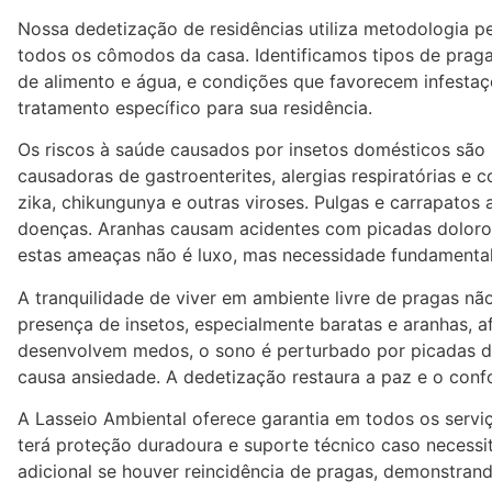
Nossa dedetização de residências utiliza metodologia 
todos os cômodos da casa. Identificamos tipos de pragas
de alimento e água, e condições que favorecem infesta
tratamento específico para sua residência.
Os riscos à saúde causados por insetos domésticos são re
causadoras de gastroenterites, alergias respiratórias e
zika, chikungunya e outras viroses. Pulgas e carrapato
doenças. Aranhas causam acidentes com picadas dolorosa
estas ameaças não é luxo, mas necessidade fundamental
A tranquilidade de viver em ambiente livre de pragas nã
presença de insetos, especialmente baratas e aranhas, af
desenvolvem medos, o sono é perturbado por picadas de
causa ansiedade. A dedetização restaura a paz e o confo
A Lasseio Ambiental oferece garantia em todos os serv
terá proteção duradoura e suporte técnico caso necessi
adicional se houver reincidência de pragas, demonstra