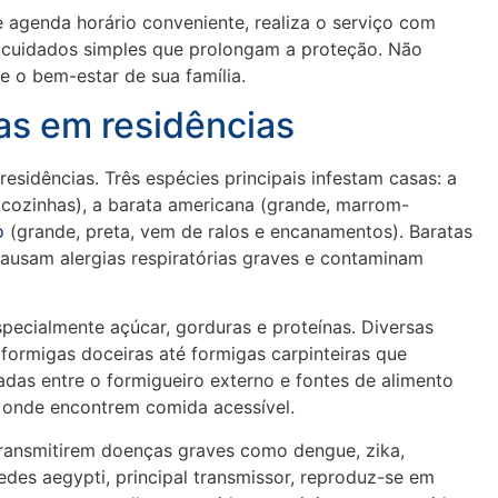
 agenda horário conveniente, realiza o serviço com
bre cuidados simples que prolongam a proteção. Não
 o bem-estar de sua família.
as em residências
sidências. Três espécies principais infestam casas: a
cozinhas), a barata americana (grande, marrom-
o
(grande, preta, vem de ralos e encanamentos). Baratas
causam alergias respiratórias graves e contaminam
pecialmente açúcar, gorduras e proteínas. Diversas
ormigas doceiras até formigas carpinteiras que
adas entre o formigueiro externo e fontes de alimento
l onde encontrem comida acessível.
ransmitirem doenças graves como dengue, zika,
edes aegypti, principal transmissor, reproduz-se em