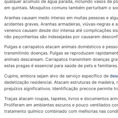
qualquer acúmulo de água parada, incluindo vasos de pla
em quintais. Mosquitos comuns também perturbam o son
Aranhas causam medo intenso em muitas pessoas e algu
acidentes graves. Aranhas armadeiras, viúvas-negras e
venenos causam desde dor intensa até complicações si
não peçonhentas são indesejadas por causarem desconfo
Pulgas e carrapatos atacam animais domésticos e pessoa
transmitindo doenças. Pulgas se reproduzem rapidament
animais descansam. Carrapatos transmitem doenças gra
estas pragas é essencial para saúde de pets e familiares.
Cupins, embora sejam alvo de serviço específico de
des
dedetização residencial. Atacam estruturas de madeira,
prejuízos significativos. Identificação precoce permite 
Traças atacam roupas, tapetes, livros e documentos arma
Proliferam em ambientes escuros e pouco ventilados com
tratamento químico combinado com melhorias nas cond