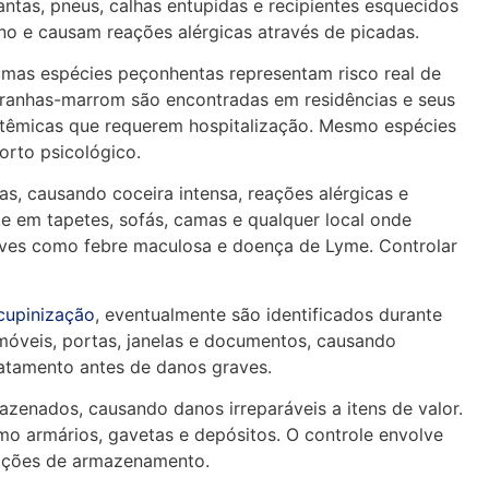
ntas, pneus, calhas entupidas e recipientes esquecidos
o e causam reações alérgicas através de picadas.
mas espécies peçonhentas representam risco real de
 aranhas-marrom são encontradas em residências e seus
stêmicas que requerem hospitalização. Mesmo espécies
rto psicológico.
s, causando coceira intensa, reações alérgicas e
e em tapetes, sofás, camas e qualquer local onde
ves como febre maculosa e doença de Lyme. Controlar
cupinização
, eventualmente são identificados durante
 móveis, portas, janelas e documentos, causando
tratamento antes de danos graves.
zenados, causando danos irreparáveis a itens de valor.
o armários, gavetas e depósitos. O controle envolve
ições de armazenamento.