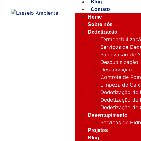
Blog
Contato
Home
Sobre nós
Dedetização
Termonebulizaç
Serviços de Dede
Sanitização de 
Descupinização
Desratização
Controle de Po
Limpeza de Caix
Dedetização de 
Dedetização de
Dedetização de
Desentupimento
Serviços de Hid
Projetos
Blog