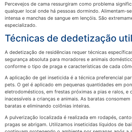
Percevejos de cama ressurgiram como problema significat
qualquer local onde há pessoas dormindo. Alimentam-se
intensa e manchas de sangue em lençóis. São extremamen
especializado.
Técnicas de dedetização uti
A dedetização de residências requer técnicas específic
segurança absoluta para moradores e animais domésticos
conforme o tipo de praga e características de cada côm
A aplicação de gel inseticida é a técnica preferencial p
pets. O gel é aplicado em pequenas quantidades em pon
eletrodomésticos, em frestas próximas a pias e ralos, e
inacessíveis a crianças e animais. As baratas consomem
baratas e eliminando colônias inteiras.
A pulverização localizada é realizada em rodapés, cantos
pragas se abrigam. Utilizamos inseticidas líquidos de b
continuam protegendo o ambiente por semanas após a ap