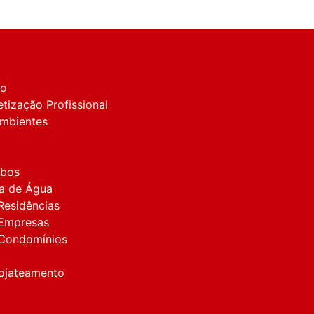
ão
tização Profissional
Ambientes
mbos
a de Água
Residências
 Empresas
 Condomínios
rojateamento