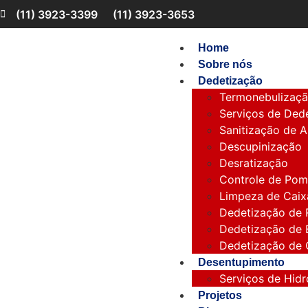
(11) 3923-3399
(11) 3923-3653
Home
Sobre nós
Dedetização
Termonebulizaç
Serviços de Dede
Sanitização de 
Descupinização
Desratização
Controle de Po
Limpeza de Caix
Dedetização de 
Dedetização de
Dedetização de
Desentupimento
Serviços de Hid
Projetos