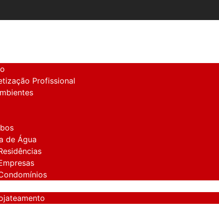
ão
tização Profissional
Ambientes
mbos
a de Água
Residências
 Empresas
 Condomínios
rojateamento