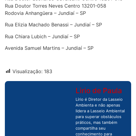
Rua Doutor Torres Neves Centro 13201-058
Rodovia Anhangüera – Jundiaí – SP
Rua Elizia Machado Benassi – Jundiaí – SP
Rua Chiara Lubich – Jundiaí – SP
Avenida Samuel Martins – Jundiaí – SP
Visualização:
183
Lirio de Paula
Lírio é Diretor da Lasseio
Ambienta e não apenas
lidera a Lasseio Ambiental
para superar obstáculos
práticos, mas também
compartilha seu
conhecimento para