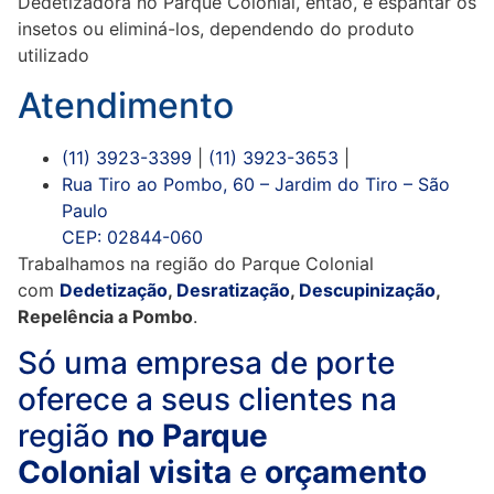
Dedetizadora no Parque Colonial, então, é espantar os
insetos ou eliminá-los, dependendo do produto
utilizado
Atendimento
(11) 3923-3399
|
(11) 3923-3653
|
Rua Tiro ao Pombo, 60 – Jardim do Tiro – São
Paulo
CEP: 02844-060
Trabalhamos na região do Parque Colonial
com
Dedetização
,
Desratização
,
Descupinização
,
Repelência a Pombo
.
Só uma empresa de porte
oferece a seus clientes na
região
no Parque
Colonial
visita
e
orçamento