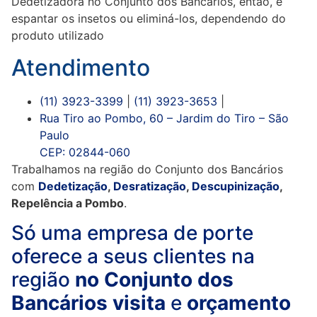
Dedetizadora no Conjunto dos Bancários, então, é
espantar os insetos ou eliminá-los, dependendo do
produto utilizado
Atendimento
(11) 3923-3399
|
(11) 3923-3653
|
Rua Tiro ao Pombo, 60 – Jardim do Tiro – São
Paulo
CEP: 02844-060
Trabalhamos na região do Conjunto dos Bancários
com
Dedetização
,
Desratização
,
Descupinização
,
Repelência a Pombo
.
Só uma empresa de porte
oferece a seus clientes na
região
no Conjunto dos
Bancários
visita
e
orçamento