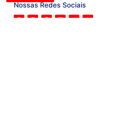
Nossas Redes Sociais
Nossos profissionais de Desentupimento e
dedetização tem atuação no mercado, desde 1990,
como prestadora de serviços na área de