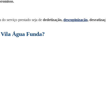
promisso.
ia do serviço prestado seja de
dedetização,
descupinização
, desratiza
 Vila Água Funda
?