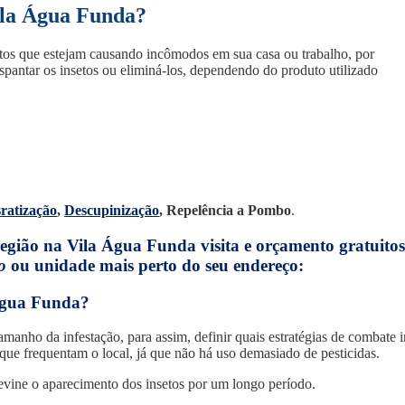
ila Água Funda?
setos que estejam causando incômodos em sua casa ou trabalho, por
pantar os insetos ou eliminá-los, dependendo do produto utilizado
ratização
,
Descupinização
, Repelência a Pombo
.
região
na Vila Água Funda
visita
e
orçamento gratuitos
o
ou unidade mais perto do seu endereço:
Água Funda?
ho da infestação, para assim, definir quais estratégias de combate i
 que frequentam o local, já que não há uso demasiado de pesticidas.
evine o aparecimento dos insetos por um longo período.