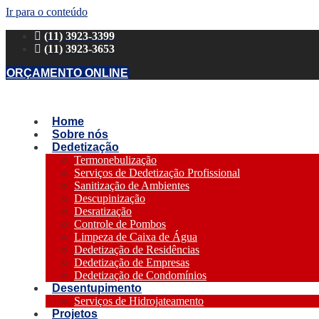
Ir para o conteúdo
(11) 3923-3399
(11) 3923-3653
ORÇAMENTO ONLINE
Home
Sobre nós
Dedetização
Termonebulização
Serviços de Dedetização Profissional
Sanitização de Ambientes
Descupinização
Desratização
Controle de Pombos
Limpeza de Caixa de Água
Dedetização de Residências
Dedetização de Empresas
Dedetização de Condomínios
Desentupimento
Serviços de Hidrojateamento
Projetos