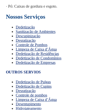
· Pó: Caixas de gordura e esgoto.
Nossos Serviços
Dedetização
Sanitização de Ambientes
Descupinização
Desratização
Controle de Pombos
Limpeza de Caixa d’Água
Dedetização de Residências
Dedetização de Condomínios
Dedetização de Empresas
OUTROS SERVIOS
Dedetização de Pulgas
Dedetização de Cupins
Desratização
Controle de pombos
Limpeza de Caixa d’Água
Desentupimento
Hidrojateamento