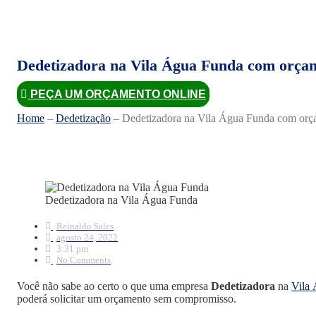
Dedetizadora na Vila Água Funda com orçam
PEÇA UM ORÇAMENTO ONLINE
Home
–
Dedetização
–
Dedetizadora na Vila Água Funda com orça
Dedetizadora na Vila Água Funda
Reinaldo Sales
agosto 24, 2022
3:31 pm
No Comments
Você não sabe ao certo o que uma empresa
Dedetizadora
na
Vila
poderá solicitar um orçamento sem compromisso.