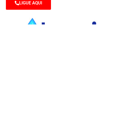
LIGUE AQUI
Nossos profissionais de Desentupimento e
dedetização tem atuação no mercado, desde 1990,
como prestadora de serviços na área de
Desentupimento em Geral e Controle de Pragas
Urbanas e Vetores.
Redes Sociais
Nossos Serviços