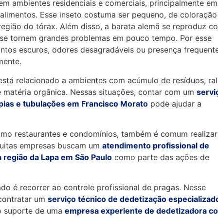
m ambientes residenciais e comerciais, principalmente em
 alimentos. Esse inseto costuma ser pequeno, de coloração
 região do tórax. Além disso, a barata alemã se reproduz c
s se tornem grandes problemas em pouco tempo. Por esse
ontos escuros, odores desagradáveis ou presença frequent
mente.
está relacionado a ambientes com acúmulo de resíduos, ra
 matéria orgânica. Nessas situações, contar com um
servi
 pias e tubulações em Francisco Morato
pode ajudar a
omo restaurantes e condomínios, também é comum realizar
 muitas empresas buscam um
atendimento profissional de
 região da Lapa em São Paulo
como parte das ações de
do é recorrer ao controle profissional de pragas. Nesse
 contratar um
serviço técnico de dedetização especializad
o suporte de uma
empresa experiente de dedetizadora c