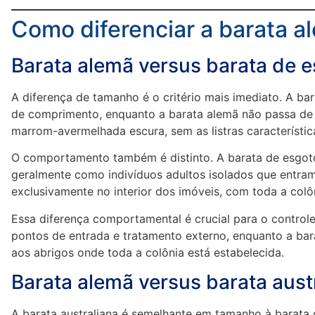
Como diferenciar a barata a
Barata alemã versus barata de e
A diferença de tamanho é o critério mais imediato. A b
de comprimento, enquanto a barata alemã não passa de 
marrom-avermelhada escura, sem as listras característi
O comportamento também é distinto. A barata de esgoto 
geralmente como indivíduos adultos isolados que entram 
exclusivamente no interior dos imóveis, com toda a colô
Essa diferença comportamental é crucial para o control
pontos de entrada e tratamento externo, enquanto a bar
aos abrigos onde toda a colônia está estabelecida.
Barata alemã versus barata austr
A barata australiana é semelhante em tamanho à barat